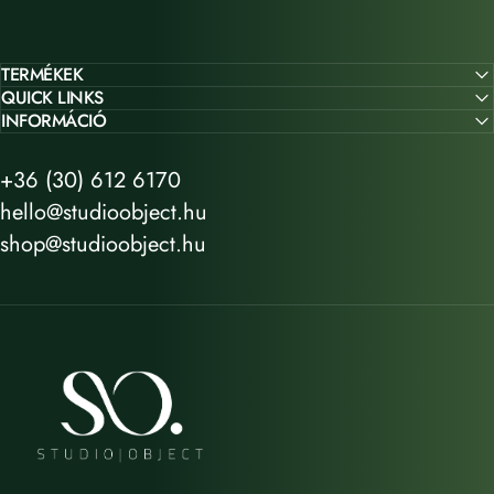
TERMÉKEK
QUICK LINKS
INFORMÁCIÓ
+36 (30) 612 6170
hello@studioobject.hu
shop@studioobject.hu
STUDIO OBJECT