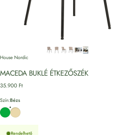
House Nordic
MACEDA
BUKLÉ
ÉTKEZŐSZÉK
35.900 Ft
Szín
Szín:
Bézs
Zöld
Bézs
Rendelhető