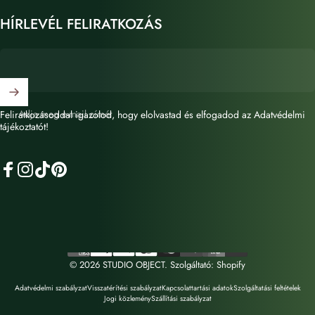
HÍRLEVÉL FELIRATKOZÁS
Adja meg e-mail címét
Feliratkozásoddal igazolod, hogy elolvastad és elfogadod az Adatvédelmi
tájékoztatót!
Facebook
Instagram
TikTok
Pinterest
© 2026 STUDIO OBJECT. Szolgáltató: Shopify
Adatvédelmi szabályzat
Visszatérítési szabályzat
Kapcsolattartási adatok
Szolgáltatási feltételek
Jogi közlemény
Szállítási szabályzat