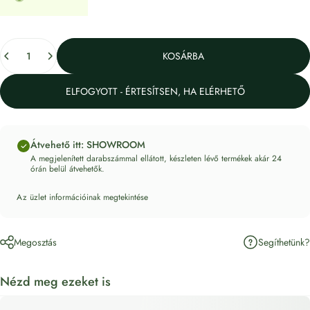
Mennyiség
KOSÁRBA
ELFOGYOTT - ÉRTESÍTSEN, HA ELÉRHETŐ
Átvehető itt: SHOWROOM
A megjelenített darabszámmal ellátott, készleten lévő termékek akár 24
órán belül átvehetők.
Az üzlet információinak megtekintése
Segíthetünk?
Megosztás
Nézd meg ezeket is