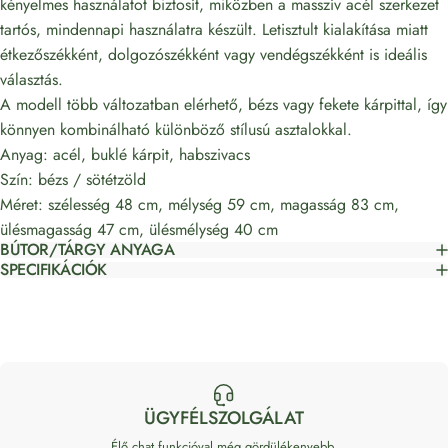
kényelmes használatot biztosít, miközben a masszív acél szerkezet
tartós, mindennapi használatra készült. Letisztult kialakítása miatt
étkezőszékként, dolgozószékként vagy vendégszékként is ideális
választás.
A modell több változatban elérhető, bézs vagy fekete kárpittal, így
könnyen kombinálható különböző stílusú asztalokkal.
Anyag: acél, buklé kárpit, habszivacs
Szín: bézs / sötétzöld
Méret: szélesség 48 cm, mélység 59 cm, magasság 83 cm,
ülésmagasság 47 cm, ülésmélység 40 cm
BÚTOR/TÁRGY ANYAGA
SPECIFIKÁCIÓK
ÜGYFÉLSZOLGÁLAT
Élő chat funkcióval még gördülékenyebb.