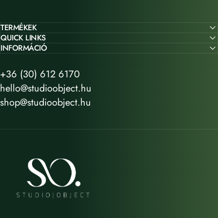
TERMÉKEK
QUICK LINKS
INFORMÁCIÓ
+36 (30) 612 6170
hello@studioobject.hu
shop@studioobject.hu
STUDIO OBJECT