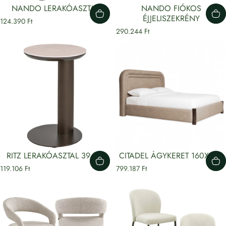
NANDO LERAKÓASZTAL
NANDO FIÓKOS
ÉJJELISZEKRÉNY
124.390 Ft
290.244 Ft
RITZ LERAKÓASZTAL 39,5Ø
CITADEL ÁGYKERET 160X200
119.106 Ft
799.187 Ft