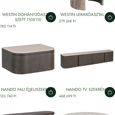
WESTIN DOHÁNYZÓASZTAL
WESTIN LERAKÓASZTAL 40Ø
SZETT 110X110
279.268 Ft
782.114 Ft
NANDO FALI ÉJJELISZEKRÉNY
NANDO TV SZEKRÉNY
133.740 Ft
468.699 Ft