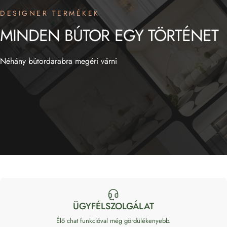
DESIGNER TERMÉKEK
MINDEN
BÚTOR
EGY
TÖRTÉNET
Néhány bútordarabra megéri várni
ÜGYFÉLSZOLGÁLAT
Élő chat funkcióval még gördülékenyebb.