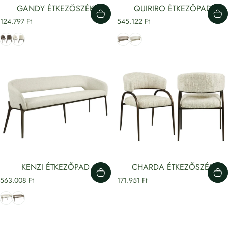
GANDY ÉTKEZŐSZÉK
QUIRIRO ÉTKEZŐPAD
124.797 Ft
545.122 Ft
Barna
Bézs
világosbarna
Krém
KENZI ÉTKEZŐPAD
CHARDA ÉTKEZŐSZÉK
563.008 Ft
171.951 Ft
Bézs
világosbarna