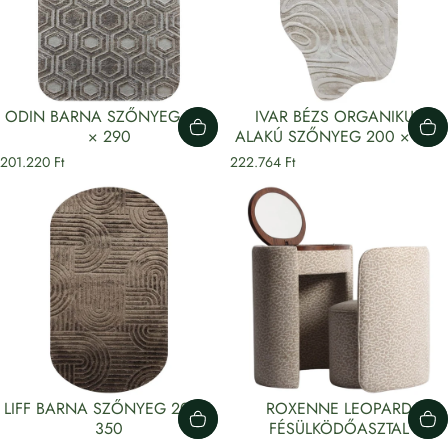
ODIN BARNA SZŐNYEG 200
IVAR BÉZS ORGANIKUS
× 290
ALAKÚ SZŐNYEG 200 × 350
201.220 Ft
222.764 Ft
LIFF BARNA SZŐNYEG 200 ×
ROXENNE LEOPARD
350
FÉSÜLKÖDŐASZTAL