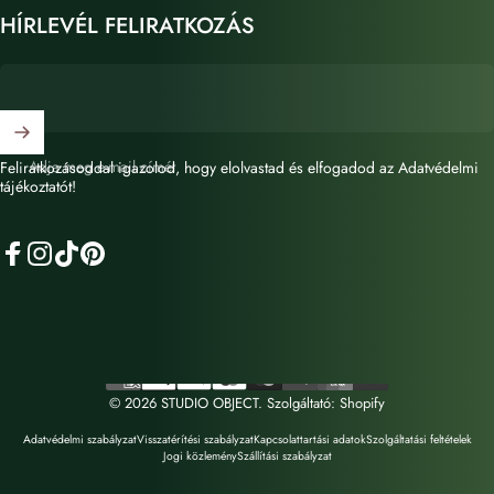
HÍRLEVÉL FELIRATKOZÁS
Adja meg e-mail címét
Feliratkozásoddal igazolod, hogy elolvastad és elfogadod az Adatvédelmi
tájékoztatót!
Facebook
Instagram
TikTok
Pinterest
© 2026 STUDIO OBJECT. Szolgáltató: Shopify
Adatvédelmi szabályzat
Visszatérítési szabályzat
Kapcsolattartási adatok
Szolgáltatási feltételek
Jogi közlemény
Szállítási szabályzat