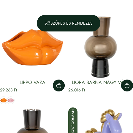
SZŰRÉS ÉS RENDEZÉS
LIPPO VÁZA
LIORA BARNA NAGY VÁZA
29.268 Ft
26.016 Ft
Gyűjtemények
Richmond Interiors
Narancs
Rózsaszín
RICHMOND
INTERIORS
SHOWROOMBAN