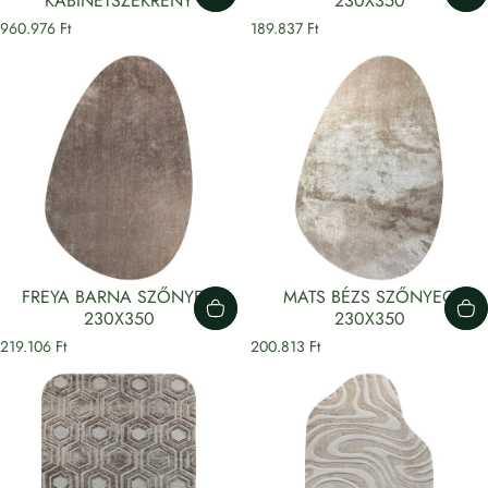
KABINETSZEKRÉNY
230X350
960.976 Ft
189.837 Ft
FREYA BARNA SZŐNYEG
MATS BÉZS SZŐNYEG
230X350
230X350
219.106 Ft
200.813 Ft