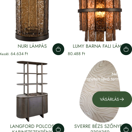
NURI LÁMPÁS
LUMY BARNA FALI LÁMPA
64.634 Ft
80.488 Ft
Kezdő:
Nézd meg!
Készleten lévő termékeink
VÁSÁRLÁS
LANGFORD POLCOS
SVERRE BÉZS SZŐNYEG