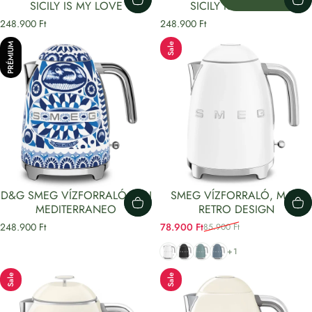
SICILY IS MY LOVE
SICILY IS MY LOVE
248.900 Ft
248.900 Ft
PRÉMIUM
Sale
D&G SMEG VÍZFORRALÓ, BLU
SMEG VÍZFORRALÓ, MATT
MEDITERRANEO
RETRO DESIGN
248.900 Ft
78.900 Ft
85.900 Ft
Eladási ár
Normál áron
Fehér
Fekete
Smaragdzöld
Viharkék
+1
Sale
Sale