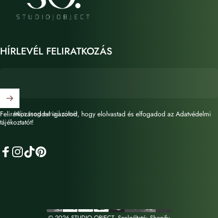
HÍRLEVÉL FELIRATKOZÁS
Adja meg e-mail címét
Feliratkozásoddal igazolod, hogy elolvastad és elfogadod az Adatvédelmi
tájékoztatót!
Facebook
Instagram
TikTok
Pinterest
© 2026 STUDIO OBJECT. Szolgáltató: Shopify