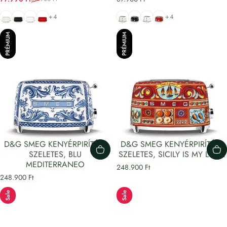
Eladási ár
Normál áron
Bézs
Fekete
Fehér
Piros
Bézs
Fekete
Fehér
Piros
+4
+4
PRÉMIUM
PRÉMIUM
D&G SMEG KENYÉRPIRÍTÓ 2
D&G SMEG KENYÉRPIRÍTÓ 2
SZELETES, BLU
SZELETES, SICILY IS MY LOVE
MEDITERRANEO
248.900 Ft
248.900 Ft
Sale
Sale