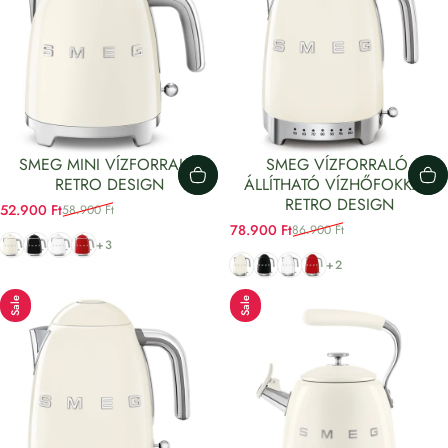
SMEG MINI VÍZFORRALÓ
SMEG VÍZFORRALÓ,
RETRO DESIGN
ÁLLÍTHATÓ VÍZHŐFOKKAL,
RETRO DESIGN
52.900 Ft
58.900 Ft
Eladási ár
Normál áron
78.900 Ft
86.900 Ft
Eladási ár
Normál áron
Bézs
Fekete
Fehér
Piros
+3
Bézs
Fekete
Fehér
Piros
+2
Sale
Sale