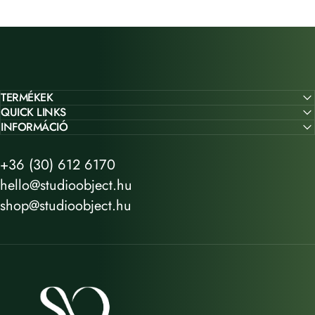
TERMÉKEK
QUICK LINKS
INFORMÁCIÓ
+36 (30) 612 6170
hello@studioobject.hu
shop@studioobject.hu
STUDIO OBJECT