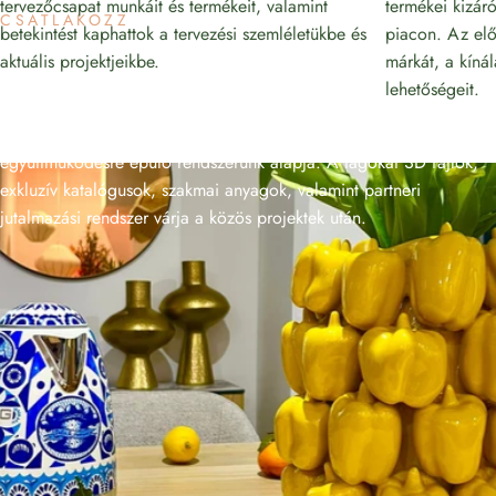
tervezőcsapat munkáit és termékeit, valamint
termékei kizáró
CSATLAKOZZ
betekintést kaphattok a tervezési szemléletükbe és
piacon. Az elő
DESIGNER
CLUB
aktuális projektjeikbe.
márkát, a kíná
lehetőségeit.
Bemutatjuk a Designer Club tagságot, amely partneri
együttműködésre épülő rendszerünk alapja. A tagokat 3D fájlok,
exkluzív katalógusok, szakmai anyagok, valamint partneri
jutalmazási rendszer várja a közös projektek után.