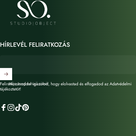
STUDIO OBJECT
HÍRLEVÉL FELIRATKOZÁS
Adja meg e-mail címét
Feliratkozásoddal igazolod, hogy elolvastad és elfogadod az Adatvédelmi
tájékoztatót!
Facebook
Instagram
TikTok
Pinterest