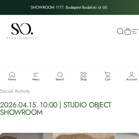
Ugrás a tartalomhoz
Diavetítés szüneteltetése
SHOWROOM 1117. Budapest Budafoki út 60.
STUDIO OBJECT
Keresés
Kosár
W
DESIGNER
BRUNCH
Home
Menu
Search
Shop
Cart
Account
Social Activity
2026.04.15. 10:00 | STUDIO OBJECT
SHOWROOM