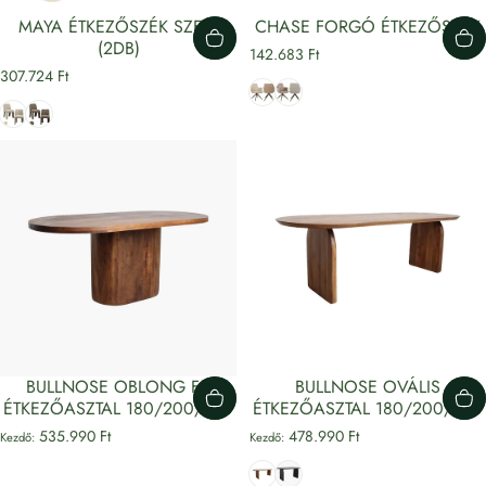
MAYA ÉTKEZŐSZÉK SZETT
CHASE FORGÓ ÉTKEZŐSZÉK
(2DB)
142.683 Ft
307.724 Ft
Bézs
világosbarna
Bézs
Barna
BULLNOSE OBLONG FA
BULLNOSE OVÁLIS
ÉTKEZŐASZTAL 180/200/240
ÉTKEZŐASZTAL 180/200/240
535.990 Ft
478.990 Ft
Kezdő:
Kezdő:
Sötétbarna
Fekete