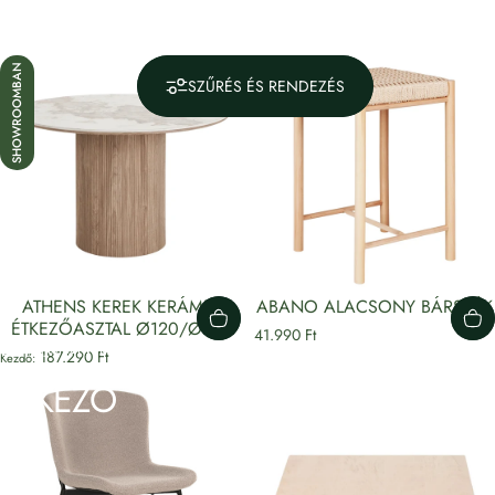
SHOWROOMBAN
SZŰRÉS ÉS RENDEZÉS
ATHENS KEREK KERÁMIA
ABANO ALACSONY BÁRSZÉK
ÉTKEZŐASZTAL Ø120/Ø140
41.990 Ft
Gyűjtemények
Étkező
187.290 Ft
Kezdő:
ÉTKEZŐ