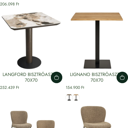
206.098 Ft
LANGFORD BISZTRÓASZTAL
LIGNANO BISZTRÓASZTAL
70X70
70X70
252.439 Ft
154.900 Ft
Füstölt tölgy
Tölgy