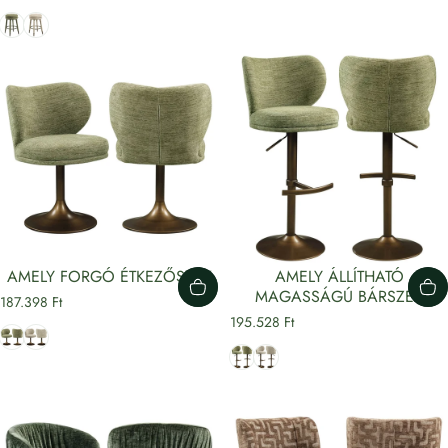
Zöld
Bézs
AMELY FORGÓ ÉTKEZŐSZÉK
AMELY ÁLLÍTHATÓ
MAGASSÁGÚ BÁRSZÉK
187.398 Ft
195.528 Ft
Zöld
Bézs
Zöld
Bézs