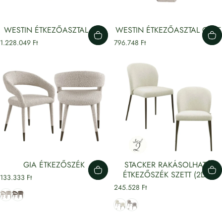
WESTIN ÉTKEZŐASZTAL 230
WESTIN ÉTKEZŐASZTAL Ø135
1.228.049 Ft
796.748 Ft
GIA ÉTKEZŐSZÉK
STACKER RAKÁSOLHATÓ
ÉTKEZŐSZÉK SZETT (2DB)
133.333 Ft
245.528 Ft
Bézs
Barna
Krém
Barna