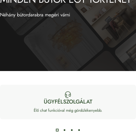
Néhány bútordarabra megéri várni
ÜGYFÉLSZOLGÁLAT
Élő chat funkcióval még gördülékenyebb.