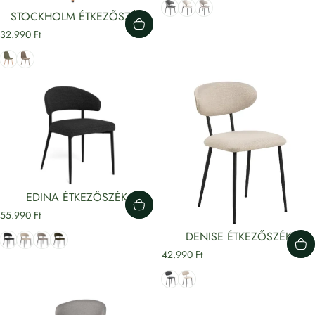
Szürke
Fehér
Homok
STOCKHOLM ÉTKEZŐSZÉK
32.990 Ft
Zöld
világosbarna
EDINA ÉTKEZŐSZÉK
55.990 Ft
Szürke
Bézs
Világosszürke
Sötétzöld
DENISE ÉTKEZŐSZÉK
42.990 Ft
Szürke
Bézs