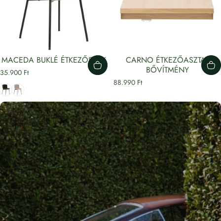
MACEDA BUKLÉ ÉTKEZŐSZÉK
CARNO ÉTKEZŐASZTAL
BŐVÍTMÉNY
35.900 Ft
88.990 Ft
Zöld
Bézs