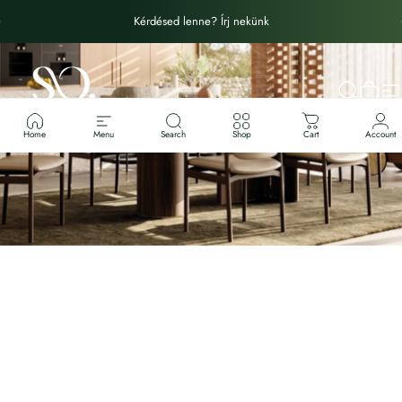
Ugrás a tartalomhoz
Diavetítés szüneteltetése
Kérdésed lenne? Írj nekünk
STUDIO OBJECT
Keresés
Kosár
W
Home
Menu
Search
Shop
Cart
Account