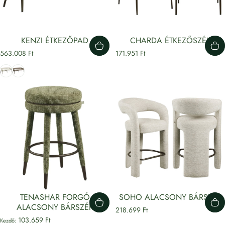
KENZI ÉTKEZŐPAD
CHARDA ÉTKEZŐSZÉK
563.008 Ft
171.951 Ft
Bézs
világosbarna
TENASHAR FORGÓ
SOHO ALACSONY BÁRSZÉK
ALACSONY BÁRSZÉK
218.699 Ft
103.659 Ft
Kezdő: