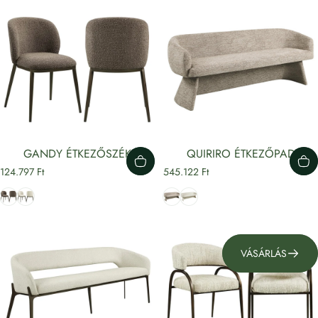
GANDY ÉTKEZŐSZÉK
QUIRIRO ÉTKEZŐPAD
124.797 Ft
545.122 Ft
Barna
Bézs
világosbarna
Krém
Nézd meg!
Készleten lévő termékeink
VÁSÁRLÁS