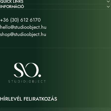
QUICK LINKS
INFORMÁCIÓ
+36 (30) 612 6170
hello@studioobject.hu
shop@studioobject.hu
STUDIO OBJECT
HÍRLEVÉL FELIRATKOZÁS