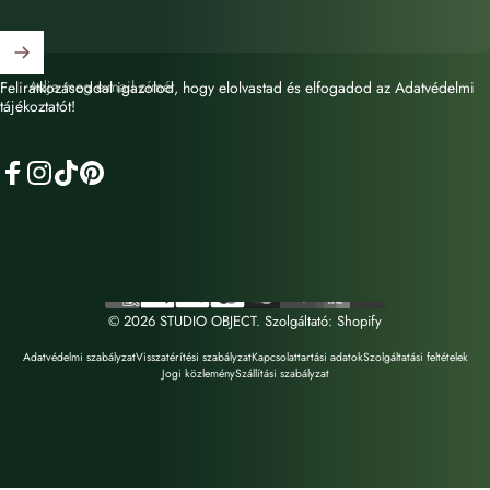
Adja meg e-mail címét
Feliratkozásoddal igazolod, hogy elolvastad és elfogadod az Adatvédelmi
tájékoztatót!
Facebook
Instagram
TikTok
Pinterest
© 2026 STUDIO OBJECT. Szolgáltató: Shopify
Adatvédelmi szabályzat
Visszatérítési szabályzat
Kapcsolattartási adatok
Szolgáltatási feltételek
Jogi közlemény
Szállítási szabályzat