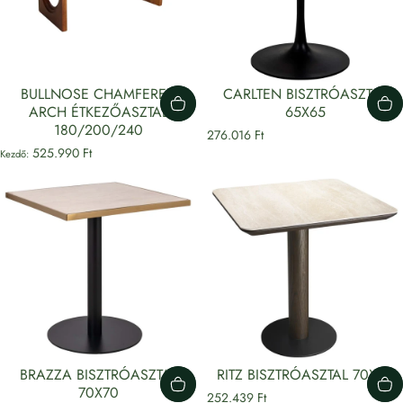
BULLNOSE CHAMFERED
CARLTEN BISZTRÓASZTAL
ARCH ÉTKEZŐASZTAL
65X65
180/200/240
276.016 Ft
525.990 Ft
Kezdő:
BRAZZA BISZTRÓASZTAL
RITZ BISZTRÓASZTAL 70X70
70X70
252.439 Ft