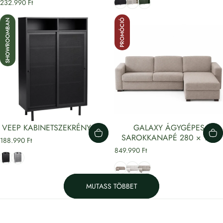
232.990 Ft
SHOWROOMBAN
PROMÓCIÓ
VEEP KABINETSZEKRÉNY 140
GALAXY ÁGYGÉPES
SAROKKANAPÉ 280 × 195
188.990 Ft
849.990 Ft
Fekete
Szürke
Bézs (Rhapsody 5)
Ezüstszürke (Rhapsody 22)
Taupe (Rhapsody 8)
MUTASS TÖBBET