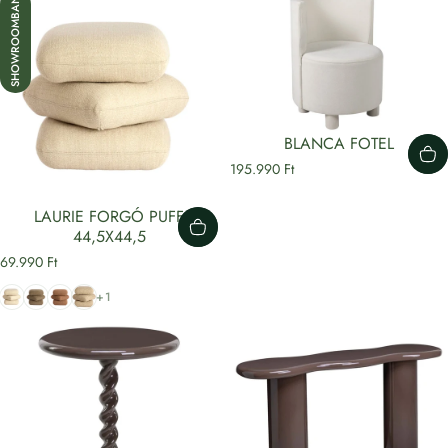
SHOWROOMBAN
BLANCA FOTEL
195.990 Ft
LAURIE FORGÓ PUFF
44,5X44,5
69.990 Ft
Krém
Barna
Terracotta
Bézs
+1