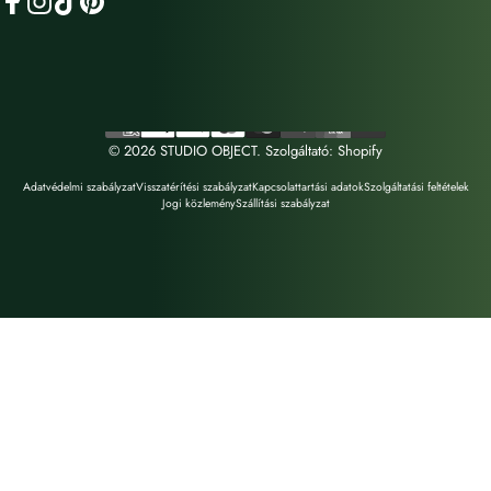
Facebook
Instagram
TikTok
Pinterest
© 2026 STUDIO OBJECT. Szolgáltató: Shopify
Adatvédelmi szabályzat
Visszatérítési szabályzat
Kapcsolattartási adatok
Szolgáltatási feltételek
Jogi közlemény
Szállítási szabályzat