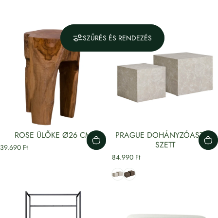
SZŰRÉS ÉS RENDEZÉS
ROSE ÜLŐKE Ø26 CM
PRAGUE DOHÁNYZÓASZTAL
SZETT
39.690 Ft
Gyűjtemények
Nappali
84.990 Ft
NAPPALI
Bézs
Barna