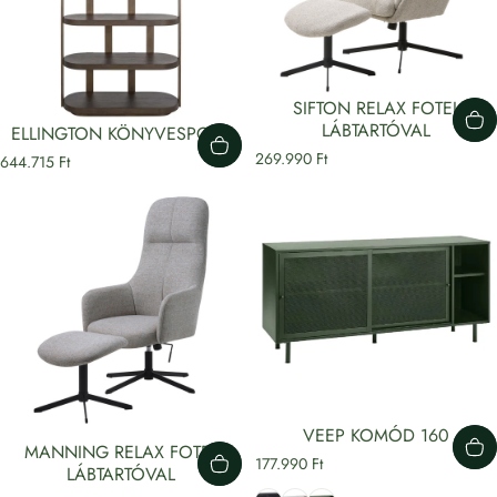
SIFTON RELAX FOTEL
LÁBTARTÓVAL
ELLINGTON KÖNYVESPOLC
269.990 Ft
644.715 Ft
VEEP KOMÓD 160
MANNING RELAX FOTEL
177.990 Ft
LÁBTARTÓVAL
Fekete
Szürke
Zöld