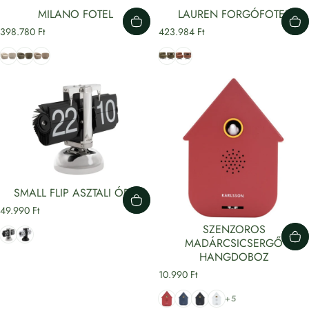
MILANO FOTEL
LAUREN FORGÓFOTEL
398.780 Ft
423.984 Ft
Tiger
Zöld
világosbarna
Zöld
Terracotta
SMALL FLIP ASZTALI ÓRA
49.990 Ft
SZENZOROS
Króm
Fekete
MADÁRCSICSERGŐ
HANGDOBOZ
10.990 Ft
Piros
Kék
Fekete
Fehér
+5