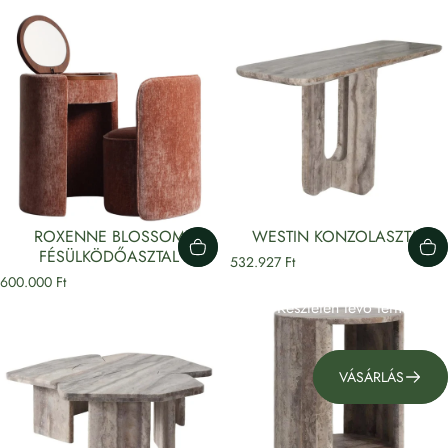
ROXENNE BLOSSOM
WESTIN KONZOLASZTAL
FÉSÜLKÖDŐASZTAL
532.927 Ft
600.000 Ft
Nézd meg!
Készleten lévő termékeink
VÁSÁRLÁS