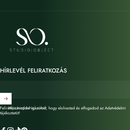
STUDIO OBJECT
HÍRLEVÉL FELIRATKOZÁS
Adja meg e-mail címét
Feliratkozásoddal igazolod, hogy elolvastad és elfogadod az Adatvédelmi
tájékoztatót!