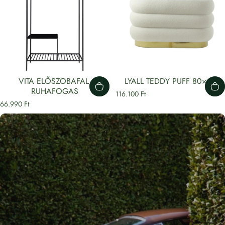
VITA ELŐSZOBAFAL,
LYALL TEDDY PUFF 80×40
RUHAFOGAS
116.100 Ft
66.990 Ft