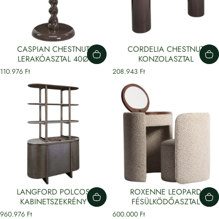
CASPIAN CHESTNUT
CORDELIA CHESTNUT
LERAKÓASZTAL 40Ø
KONZOLASZTAL
110.976 Ft
208.943 Ft
LANGFORD POLCOS
ROXENNE LEOPARD
KABINETSZEKRÉNY
FÉSÜLKÖDŐASZTAL
960.976 Ft
600.000 Ft