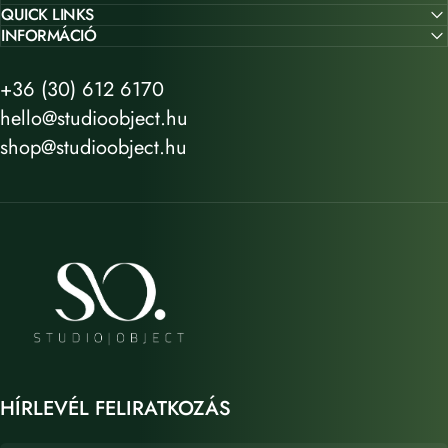
QUICK LINKS
INFORMÁCIÓ
+36 (30) 612 6170
hello@studioobject.hu
shop@studioobject.hu
STUDIO OBJECT
HÍRLEVÉL FELIRATKOZÁS