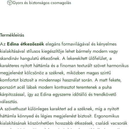
Gyors és biztonságos csomagolás
Termékleírás
Az
Edina étkezőszék
elegáns formavilágával és kényelmes
kialakításával stílusos kiegészítője lehet bármely modern vagy
skandináv hangulatú étkezőnek. A lekerekített ülőfelület, a
karakteres nyitott háttámla és a finoman texturált szövet harmonikus
megjelenést kölcsönöz a széknek, miközben magas szintű
komfortot biztosít a mindennapi használat során. A matt fekete,
porszórt acél lábak modern kontrasztot teremtenek a puha
kárpitozással, így az Edina egyszerre időtálló és trendkövető
választás.
A szövethuzat különleges karaktert ad a széknek, míg a nyitott
háttámla könnyed és légies megjelenést biztosít. Ergonomikus
kialakításának köszönhetően hosszabb étkezések, családi vacsorák