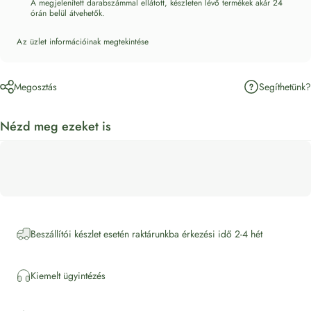
A megjelenített darabszámmal ellátott, készleten lévő termékek akár 24
órán belül átvehetők.
Az üzlet információinak megtekintése
Segíthetünk?
Megosztás
Nézd meg ezeket is
Beszállítói készlet esetén raktárunkba érkezési idő 2-4 hét
Kiemelt ügyintézés