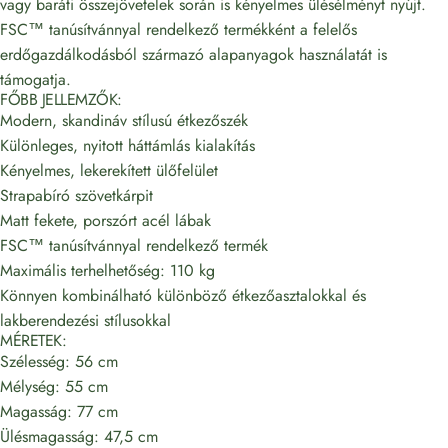
vagy baráti összejövetelek során is kényelmes ülésélményt nyújt.
FSC™ tanúsítvánnyal rendelkező termékként a felelős
erdőgazdálkodásból származó alapanyagok használatát is
támogatja.
FŐBB JELLEMZŐK:
Modern, skandináv stílusú étkezőszék
Különleges, nyitott háttámlás kialakítás
Kényelmes, lekerekített ülőfelület
Strapabíró szövetkárpit
Matt fekete, porszórt acél lábak
FSC™ tanúsítvánnyal rendelkező termék
Maximális terhelhetőség: 110 kg
Könnyen kombinálható különböző étkezőasztalokkal és
lakberendezési stílusokkal
MÉRETEK:
Szélesség: 56 cm
Mélység: 55 cm
Magasság: 77 cm
Ülésmagasság: 47,5 cm