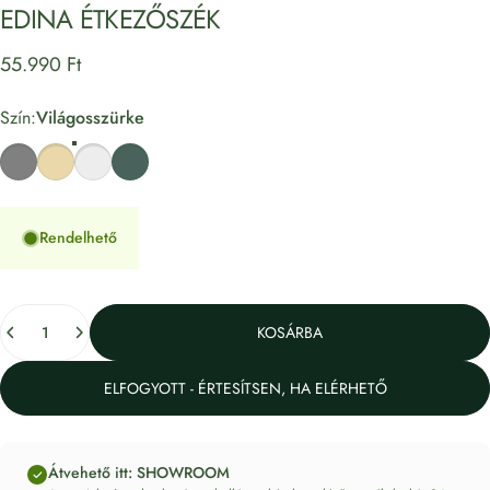
EDINA
ÉTKEZŐSZÉK
55.990 Ft
Szín
Szín:
Világosszürke
Szürke
Bézs
Világosszürke
Sötétzöld
Rendelhető
Mennyiség
KOSÁRBA
ELFOGYOTT - ÉRTESÍTSEN, HA ELÉRHETŐ
Átvehető itt: SHOWROOM