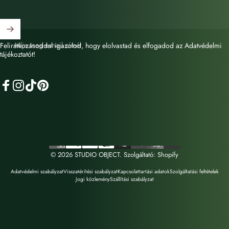
Adja meg e-mail címét
Feliratkozásoddal igazolod, hogy elolvastad és elfogadod az Adatvédelmi
tájékoztatót!
Facebook
Instagram
TikTok
Pinterest
© 2026 STUDIO OBJECT. Szolgáltató: Shopify
Adatvédelmi szabályzat
Visszatérítési szabályzat
Kapcsolattartási adatok
Szolgáltatási feltételek
Jogi közlemény
Szállítási szabályzat