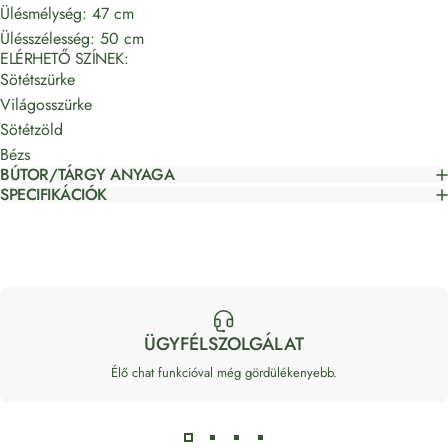
Ülésmélység: 47 cm
Ülésszélesség: 50 cm
ELÉRHETŐ SZÍNEK:
Sötétszürke
Világosszürke
Sötétzöld
Bézs
BÚTOR/TÁRGY ANYAGA
SPECIFIKÁCIÓK
ÜGYFÉLSZOLGÁLAT
Élő chat funkcióval még gördülékenyebb.