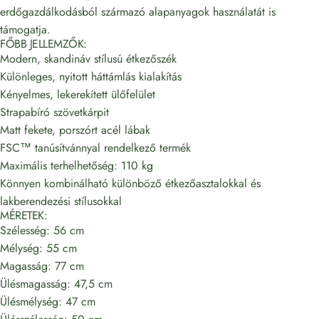
erdőgazdálkodásból származó alapanyagok használatát is
támogatja.
FŐBB JELLEMZŐK:
Modern, skandináv stílusú étkezőszék
Különleges, nyitott háttámlás kialakítás
Kényelmes, lekerekített ülőfelület
Strapabíró szövetkárpit
Matt fekete, porszórt acél lábak
FSC™ tanúsítvánnyal rendelkező termék
Maximális terhelhetőség: 110 kg
Könnyen kombinálható különböző étkezőasztalokkal és
lakberendezési stílusokkal
MÉRETEK:
Szélesség: 56 cm
Mélység: 55 cm
Magasság: 77 cm
Ülésmagasság: 47,5 cm
Ülésmélység: 47 cm