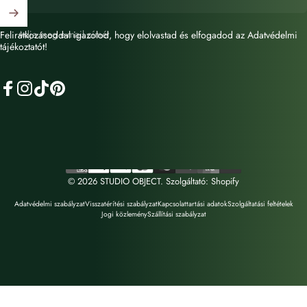
Adja meg e-mail címét
Feliratkozásoddal igazolod, hogy elolvastad és elfogadod az Adatvédelmi
tájékoztatót!
Facebook
Instagram
TikTok
Pinterest
© 2026 STUDIO OBJECT. Szolgáltató: Shopify
Adatvédelmi szabályzat
Visszatérítési szabályzat
Kapcsolattartási adatok
Szolgáltatási feltételek
Jogi közlemény
Szállítási szabályzat