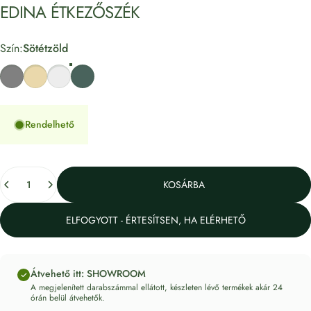
EDINA
ÉTKEZŐSZÉK
Szín
Szín:
Sötétzöld
Szürke
Bézs
Világosszürke
Sötétzöld
Rendelhető
Mennyiség
KOSÁRBA
ELFOGYOTT - ÉRTESÍTSEN, HA ELÉRHETŐ
Átvehető itt: SHOWROOM
A megjelenített darabszámmal ellátott, készleten lévő termékek akár 24
órán belül átvehetők.