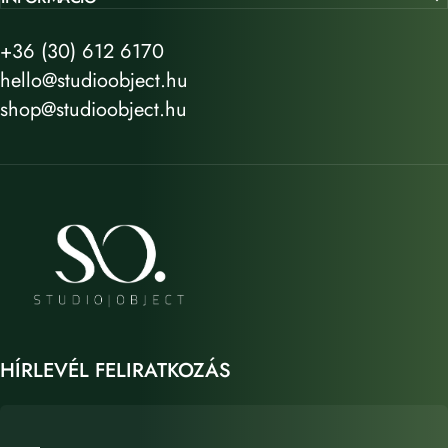
+36 (30) 612 6170
hello@studioobject.hu
shop@studioobject.hu
STUDIO OBJECT
HÍRLEVÉL FELIRATKOZÁS