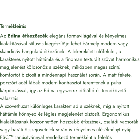
Termékleírás
Az
Edina étkezőszék
elegáns formavilágával és kényelmes
kialakításával stílusos kiegészítője lehet bármely modern vagy
skandináv hangulatú étkezőnek. A lekerekített ülőfelület, a
karakteres nyitott háttámla és a finoman texturált szövet harmonikus
megjelenést kölcsönöz a széknek, miközben magas szintű
komfortot biztosít a mindennapi használat során. A matt fekete,
porszórt acél lábak modern kontrasztot teremtenek a puha
kárpitozással, így az Edina egyszerre időtálló és trendkövető
választás.
A szövethuzat különleges karaktert ad a széknek, míg a nyitott
háttámla könnyed és légies megjelenést biztosít. Ergonomikus
kialakításának köszönhetően hosszabb étkezések, családi vacsorák
vagy baráti összejövetelek során is kényelmes ülésélményt nyújt.
FSC™ tanúsítvánnyal rendelkező termékként a felelős