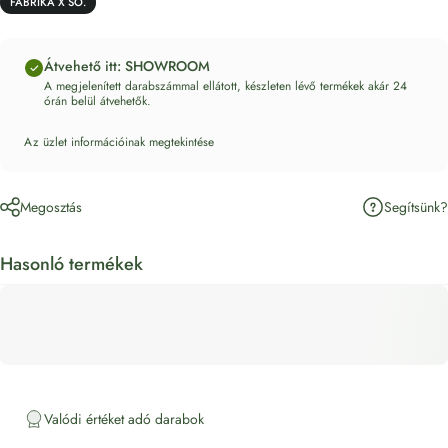
FABRIKA X SO.
Átvehető itt: SHOWROOM
A megjelenített darabszámmal ellátott, készleten lévő termékek akár 24
órán belül átvehetők.
Az üzlet információinak megtekintése
Segítsünk?
Megosztás
Hasonló termékek
Valódi értéket adó darabok