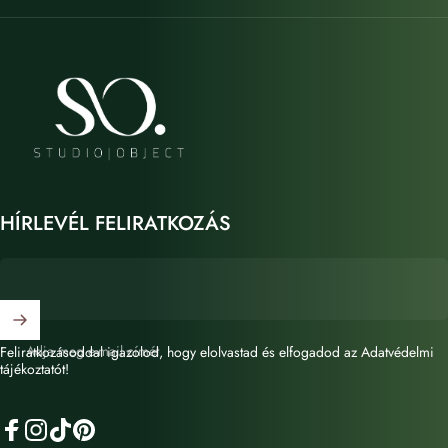
STUDIO OBJECT
HÍRLEVÉL FELIRATKOZÁS
Adja meg e-mail címét
Feliratkozásoddal igazolod, hogy elolvastad és elfogadod az Adatvédelmi
tájékoztatót!