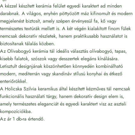
A kézzel készített kerámia felület egyedi karaktert ad minden
darabnak. A világos, enyhén pöttyözött máz kifinomult és modern
megjelenést biztosít, amely szépen érvényesül fa, kő vagy
természetes textúrák mellett is. A két végén kialakított finom fülek
nemcsak dekoratív részletek, hanem praktikusabb használatot is
biztosítanak tálalás közben.
Az Olivabogyó kerámia tál ideális választás olívabogyó, tapas,
kisebb falatok, szószok vagy desszertek elegáns kínálására.
Letisztult designjának köszönhetően könnyedén kombinálható
modern, mediterrán vagy skandináv stílusú konyhai és étkező
enteriőrökkel.
A Holicska Szilvia keramikus által készített kézműves tál nemcsak
funkcionális használati tárgy, hanem dekoratív design elem is,
amely természetes eleganciát és egyedi karaktert visz az asztali
kompozíciókba.
Az ár 1 db-ra értendő.