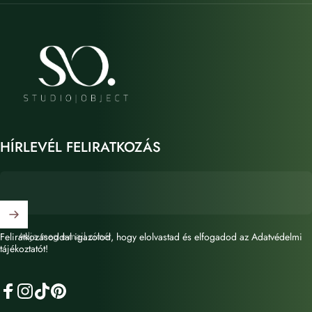
STUDIO OBJECT
HÍRLEVÉL FELIRATKOZÁS
Adja meg e-mail címét
Feliratkozásoddal igazolod, hogy elolvastad és elfogadod az Adatvédelmi
tájékoztatót!
Facebook
Instagram
TikTok
Pinterest