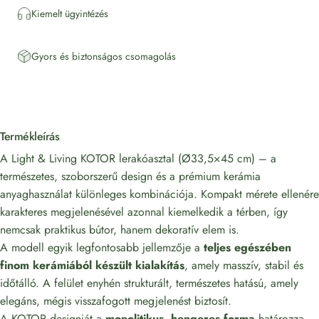
Kiemelt ügyintézés
Gyors és biztonságos csomagolás
Termékleírás
A Light & Living KOTOR lerakóasztal (Ø33,5×45 cm) – a
természetes, szoborszerű design és a prémium kerámia
anyaghasználat különleges kombinációja. Kompakt mérete ellenére
karakteres megjelenésével azonnal kiemelkedik a térben, így
nemcsak praktikus bútor, hanem dekoratív elem is.
A modell egyik legfontosabb jellemzője a
teljes egészében
finom kerámiából készült kialakítás
, amely masszív, stabil és
időtálló. A felület enyhén strukturált, természetes hatású, amely
elegáns, mégis visszafogott megjelenést biztosít.
A KOTOR designját a
monolitikus, hengeres forma
határozza