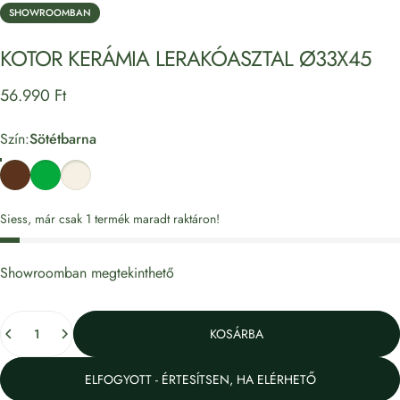
SHOWROOMBAN
KOTOR
KERÁMIA
LERAKÓASZTAL
Ø33X45
56.990 Ft
Szín
Szín:
Sötétbarna
Sötétbarna
Zöld
Krém
Siess, már csak 1 termék maradt raktáron!
Showroomban megtekinthető
Mennyiség
KOSÁRBA
ELFOGYOTT - ÉRTESÍTSEN, HA ELÉRHETŐ