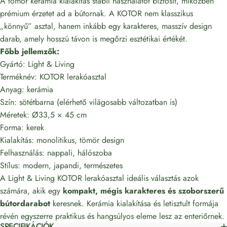
A tömör kerámia kialakítás stabil használatot biztosít, miközben
prémium érzetet ad a bútornak. A KOTOR nem klasszikus
„könnyű” asztal, hanem inkább egy karakteres, masszív design
darab, amely hosszú távon is megőrzi esztétikai értékét.
Főbb jellemzők:
Gyártó: Light & Living
Terméknév: KOTOR lerakóasztal
Anyag: kerámia
Szín: sötétbarna (elérhető világosabb változatban is)
Méretek: Ø33,5 × 45 cm
Forma: kerek
Kialakítás: monolitikus, tömör design
Felhasználás: nappali, hálószoba
Stílus: modern, japandi, természetes
A Light & Living KOTOR lerakóasztal ideális választás azok
számára, akik egy
kompakt, mégis karakteres és szoborszerű
bútordarabot
keresnek. Kerámia kialakítása és letisztult formája
révén egyszerre praktikus és hangsúlyos eleme lesz az enteriőrnek.
SPECIFIKÁCIÓK