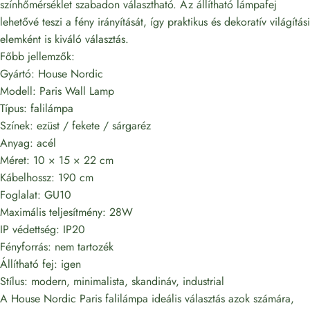
színhőmérséklet szabadon választható. Az állítható lámpafej
lehetővé teszi a fény irányítását, így praktikus és dekoratív világítási
elemként is kiváló választás.
Főbb jellemzők:
Gyártó:
House Nordic
Modell: Paris Wall Lamp
Típus: falilámpa
Színek: ezüst / fekete / sárgaréz
Anyag: acél
Méret: 10 × 15 × 22 cm
Kábelhossz: 190 cm
Foglalat: GU10
Maximális teljesítmény: 28W
IP védettség: IP20
Fényforrás: nem tartozék
Állítható fej: igen
Stílus: modern, minimalista, skandináv, industrial
A House Nordic Paris falilámpa ideális választás azok számára,