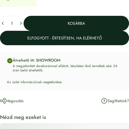
Mennyiség
KOSÁRBA
ELFOGYOTT - ÉRTESÍTSEN, HA ELÉRHETŐ
Átvehető itt: SHOWROOM
A megjelenített darabszámmal ellátott, készleten lévő termékek akár 24
órán belül átvehetők.
Az üzlet információinak megtekintése
Segíthetünk?
Megosztás
Nézd meg ezeket is