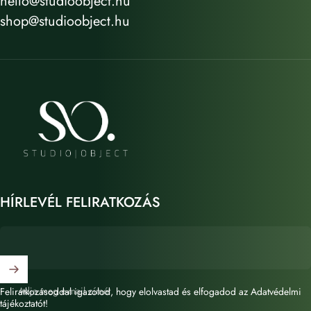
hello@studioobject.hu
shop@studioobject.hu
STUDIO OBJECT
HÍRLEVÉL FELIRATKOZÁS
Adja meg e-mail címét
Feliratkozásoddal igazolod, hogy elolvastad és elfogadod az Adatvédelmi
tájékoztatót!