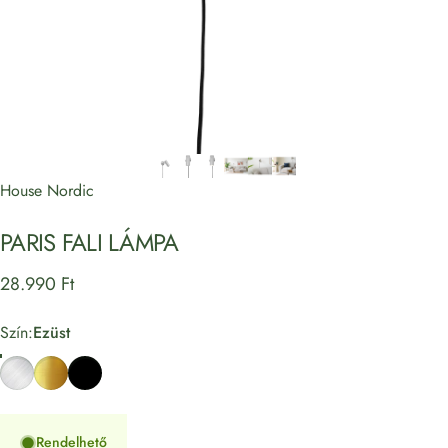
House Nordic
PARIS
FALI
LÁMPA
28.990 Ft
Szín
Szín:
Ezüst
Ezüst
Arany
Fekete
Rendelhető