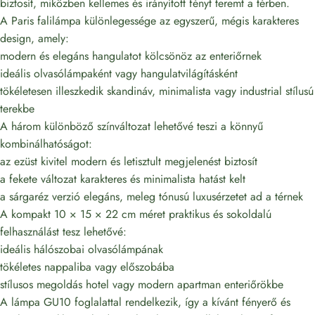
biztosít, miközben kellemes és irányított fényt teremt a térben.
A Paris falilámpa különlegessége az egyszerű, mégis karakteres
design, amely:
modern és elegáns hangulatot kölcsönöz az enteriőrnek
ideális olvasólámpaként vagy hangulatvilágításként
tökéletesen illeszkedik skandináv, minimalista vagy industrial stílusú
terekbe
A három különböző színváltozat lehetővé teszi a könnyű
kombinálhatóságot:
az ezüst kivitel modern és letisztult megjelenést biztosít
a fekete változat karakteres és minimalista hatást kelt
a sárgaréz verzió elegáns, meleg tónusú luxusérzetet ad a térnek
A kompakt 10 × 15 × 22 cm méret praktikus és sokoldalú
felhasználást tesz lehetővé:
ideális hálószobai olvasólámpának
tökéletes nappaliba vagy előszobába
stílusos megoldás hotel vagy modern apartman enteriőrökbe
A lámpa GU10 foglalattal rendelkezik, így a kívánt fényerő és