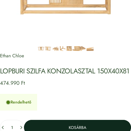
Ethan Chloe
LOPBURI
SZILFA
KONZOLASZTAL
150X40X81
474.990 Ft
Rendelhető
Mennyiség
KOSÁRBA