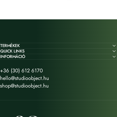
TERMÉKEK
QUICK LINKS
INFORMÁCIÓ
+36 (30) 612 6170
hello@studioobject.hu
shop@studioobject.hu
STUDIO OBJECT