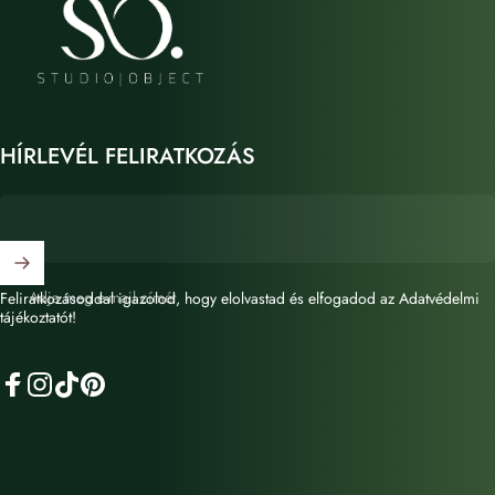
HÍRLEVÉL FELIRATKOZÁS
Adja meg e-mail címét
Feliratkozásoddal igazolod, hogy elolvastad és elfogadod az Adatvédelmi
tájékoztatót!
Facebook
Instagram
TikTok
Pinterest