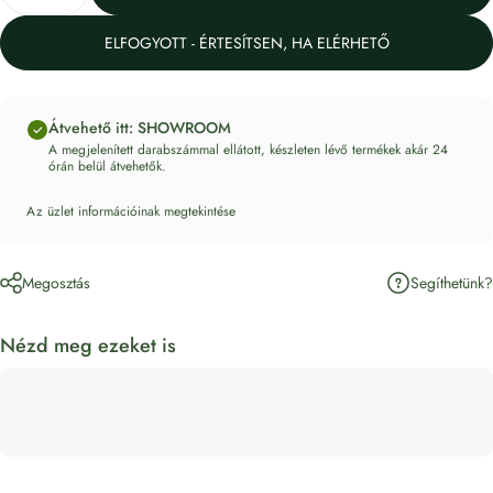
ELFOGYOTT - ÉRTESÍTSEN, HA ELÉRHETŐ
Átvehető itt: SHOWROOM
A megjelenített darabszámmal ellátott, készleten lévő termékek akár 24
órán belül átvehetők.
Az üzlet információinak megtekintése
Segíthetünk?
Megosztás
Nézd meg ezeket is