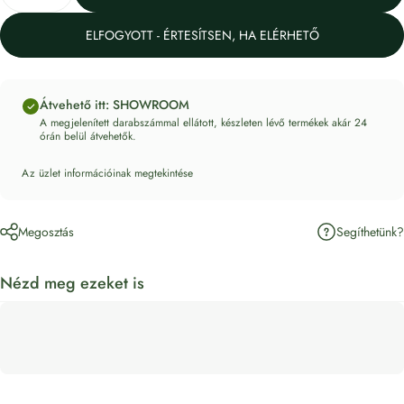
ELFOGYOTT - ÉRTESÍTSEN, HA ELÉRHETŐ
Átvehető itt: SHOWROOM
A megjelenített darabszámmal ellátott, készleten lévő termékek akár 24
órán belül átvehetők.
Az üzlet információinak megtekintése
Segíthetünk?
Megosztás
Nézd meg ezeket is