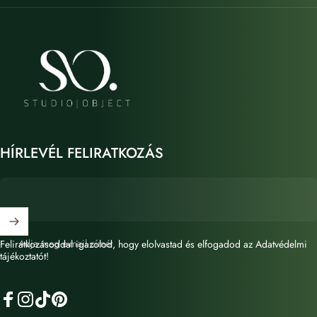
STUDIO OBJECT
HÍRLEVÉL FELIRATKOZÁS
Adja meg e-mail címét
Feliratkozásoddal igazolod, hogy elolvastad és elfogadod az Adatvédelmi
tájékoztatót!
Facebook
Instagram
TikTok
Pinterest