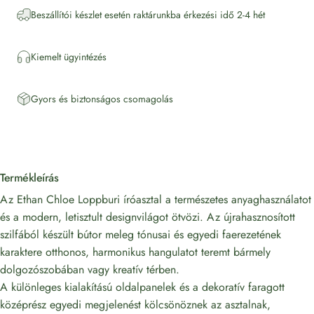
Beszállítói készlet esetén raktárunkba érkezési idő 2-4 hét
Kiemelt ügyintézés
Gyors és biztonságos csomagolás
Termékleírás
Az Ethan Chloe Loppburi íróasztal a természetes anyaghasználatot
és a modern, letisztult designvilágot ötvözi. Az újrahasznosított
szilfából készült bútor meleg tónusai és egyedi faerezetének
karaktere otthonos, harmonikus hangulatot teremt bármely
dolgozószobában vagy kreatív térben.
A különleges kialakítású oldalpanelek és a dekoratív faragott
középrész egyedi megjelenést kölcsönöznek az asztalnak,