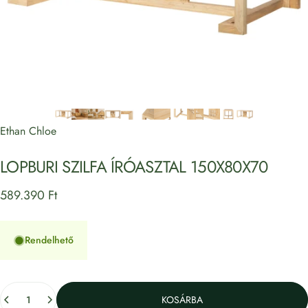
Ethan Chloe
LOPBURI
SZILFA
ÍRÓASZTAL
150X80X70
589.390 Ft
Rendelhető
Mennyiség
KOSÁRBA