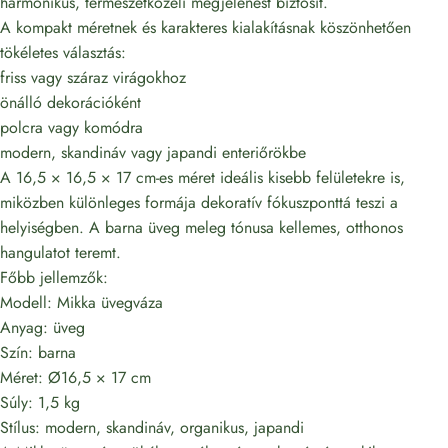
harmonikus, természetközeli megjelenést biztosít.
A kompakt méretnek és karakteres kialakításnak köszönhetően
tökéletes választás:
friss vagy száraz virágokhoz
önálló dekorációként
polcra vagy komódra
modern, skandináv vagy japandi enteriőrökbe
A 16,5 × 16,5 × 17 cm-es méret ideális kisebb felületekre is,
miközben különleges formája dekoratív fókuszponttá teszi a
helyiségben. A barna üveg meleg tónusa kellemes, otthonos
hangulatot teremt.
Főbb jellemzők:
Modell: Mikka üvegváza
Anyag: üveg
Szín: barna
Méret: Ø16,5 × 17 cm
Súly: 1,5 kg
Stílus: modern, skandináv, organikus, japandi