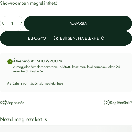
Showroomban megtekinthető
Mennyiség
KOSÁRBA
ELFOGYOTT - ÉRTESÍTSEN, HA ELÉRHETŐ
Átvehető itt: SHOWROOM
A megjelenített darabszámmal ellátott, készleten lévő termékek akár 24
órán belül átvehetők.
Az üzlet információinak megtekintése
Segíthetünk?
Megosztás
Nézd meg ezeket is