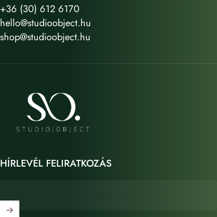
+36 (30) 612 6170
hello@studioobject.hu
shop@studioobject.hu
STUDIO OBJECT
HÍRLEVÉL FELIRATKOZÁS